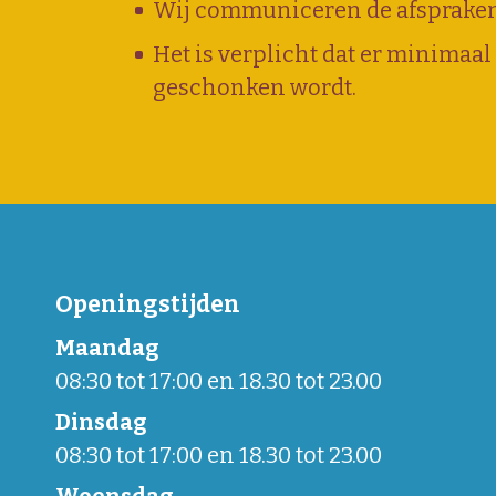
Wij communiceren de afspraken 
Het is verplicht dat er minimaal
geschonken wordt.
Openingstijden
Maandag
08:30 tot 17:00 en 18.30 tot 23.00
Dinsdag
08:30 tot 17:00 en 18.30 tot 23.00