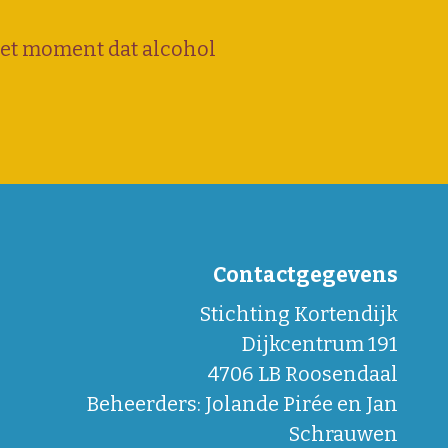
 het moment dat alcohol
Contactgegevens
Stichting Kortendijk
Dijkcentrum 191
4706 LB Roosendaal
Beheerders: Jolande Pirée en Jan
Schrauwen